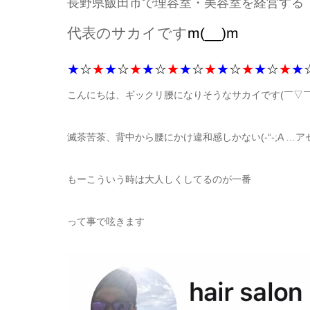
長野県飯田市で理容室・美容室を経営する
代表のサカイです
m(__)m
★
☆
★
★
☆
★
★
☆
★
★
☆
★
★
☆
★
★
☆
★
★
こんにちは、ギックリ腰になりそうなサカイです(￣▽￣;
滅茶苦茶、背中から腰にかけ違和感しかない(-“-;A …ア
もーこういう時は大人しくしてるのが一番
って事で呟きます