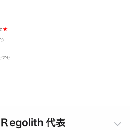
☆
★
)
セアセ