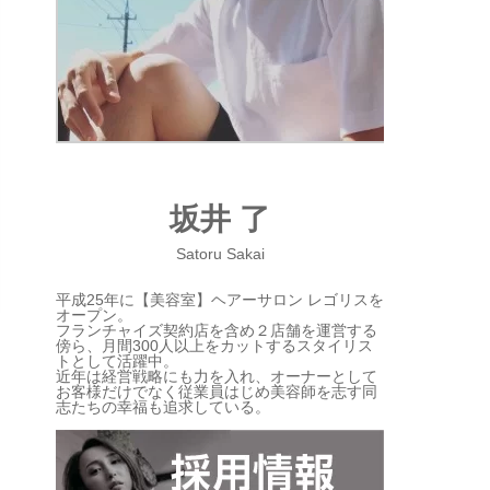
坂井 了
Satoru Sakai
平成25年に【美容室】ヘアーサロン レゴリスを
オープン。
フランチャイズ契約店を含め２店舗を運営する
傍ら、月間300人以上をカットするスタイリス
トとして活躍中。
近年は経営戦略にも力を入れ、オーナーとして
お客様だけでなく従業員はじめ美容師を志す同
志たちの幸福も追求している。