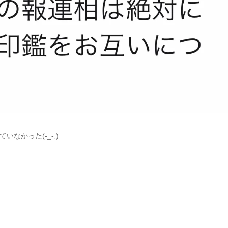
なかった(-_-;)