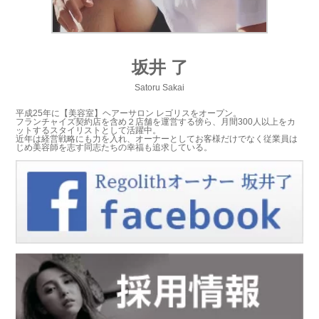
坂井 了
Satoru Sakai
平成25年に【美容室】ヘアーサロン レゴリスをオープン。
フランチャイズ契約店を含め２店舗を運営する傍ら、月間300人以上をカ
ットするスタイリストとして活躍中。
近年は経営戦略にも力を入れ、オーナーとしてお客様だけでなく従業員は
じめ美容師を志す同志たちの幸福も追求している。