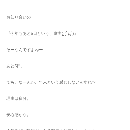
お知り合いの
『今年もあと5日という、事実∑(ﾟДﾟ)』
そーなんですよねー
あと5日。
でも、なーんか、年末という感じしないんすね〜
理由は多分。
安心感かな。