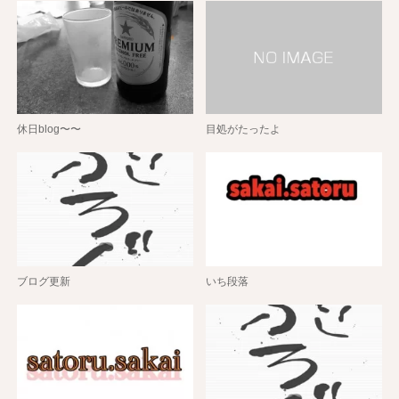
休日blog〜〜
目処がたったよ
ブログ更新
いち段落