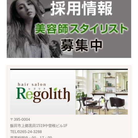
〒395-0004
飯田市上郷黒田1519中曽根ビル1F
TEL/0265-24-3288
営業時間/9：00～17：00