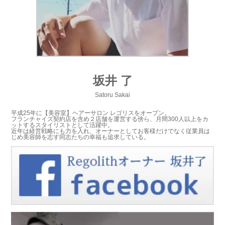
坂井 了
Satoru Sakai
平成25年に【美容室】ヘアーサロン レゴリスをオープン。
フランチャイズ契約店を含め２店舗を運営する傍ら、月間300人以上をカ
ットするスタイリストとして活躍中。
近年は経営戦略にも力を入れ、オーナーとしてお客様だけでなく従業員は
じめ美容師を志す同志たちの幸福も追求している。