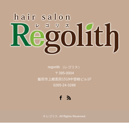
regorith （レゴリス）
〒395-0004
飯田市上郷黒田1519中曽根ビル1F
0265-24-3288
Facebook
RSS
©
レゴリス
. All Rights Reserved.