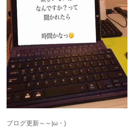
ブログ更新～～|ω・)