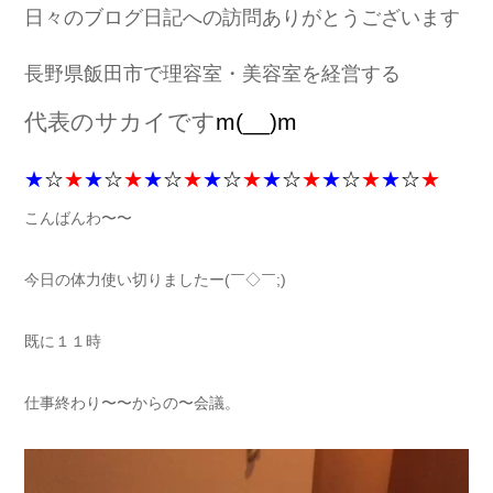
日々のブログ日記への訪問ありがとうございます
長野県飯田市で理容室・美容室を経営する
代表のサカイです
m(__)m
★
☆
★
★
☆
★
★
☆
★
★
☆
★
★
☆
★
★
☆
★
★
☆
★
こんばんわ〜〜
今日の体力使い切りましたー(￣◇￣;)
既に１１時
仕事終わり〜〜からの〜会議。