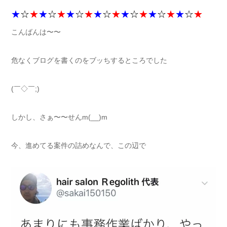
★
☆
★
★
☆
★
★
☆
★
★
☆
★
★
☆
★
★
☆
★
★
☆
★
こんばんは〜〜
危なくブログを書くのをブッちするところでした
(￣◇￣;)
しかし、さぁ〜〜せんm(__)m
今、進めてる案件の詰めなんで、この辺で