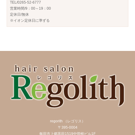
TEL/0265-52-6777
営業時間/9：00～19：00
定休日/無休
※イオン定休日に準ずる
regorith （レゴリス）
〒395-0004
飯田市上郷黒田1519中曽根ビル1F