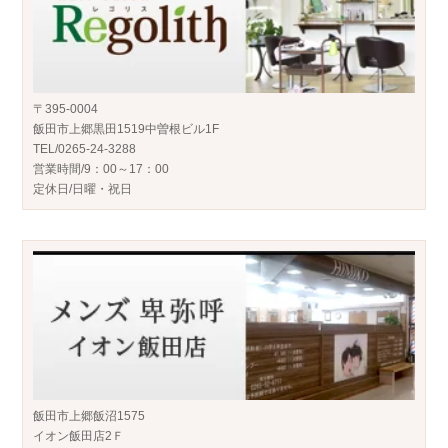
〒395-0004
飯田市上郷黒田1519中曽根ビル1F
TEL/0265-24-3288
営業時間/9：00～17：00
定休日/日曜・祝日
飯田市上郷飯沼1575
イオン飯田店2Ｆ