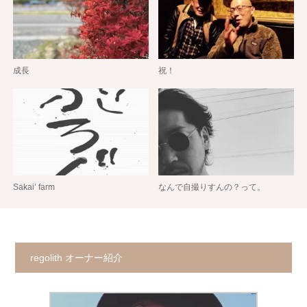
成長
祝！
Sakai’ farm
なんで自撮りすんの？って。
regolith オーナー紹介