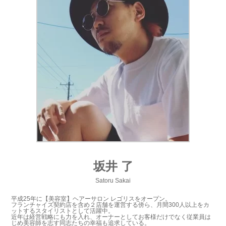
坂井 了
Satoru Sakai
平成25年に【美容室】ヘアーサロン レゴリスをオープン。
フランチャイズ契約店を含め２店舗を運営する傍ら、月間300人以上をカ
ットするスタイリストとして活躍中。
近年は経営戦略にも力を入れ、オーナーとしてお客様だけでなく従業員は
じめ美容師を志す同志たちの幸福も追求している。