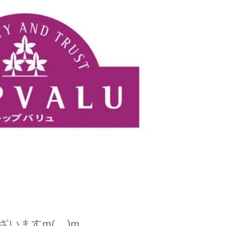
いますm(__)m