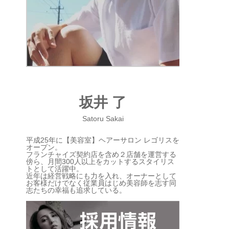
坂井 了
Satoru Sakai
平成25年に【美容室】ヘアーサロン レゴリスを
オープン。
フランチャイズ契約店を含め２店舗を運営する
傍ら、月間300人以上をカットするスタイリス
トとして活躍中。
近年は経営戦略にも力を入れ、オーナーとして
お客様だけでなく従業員はじめ美容師を志す同
志たちの幸福も追求している。