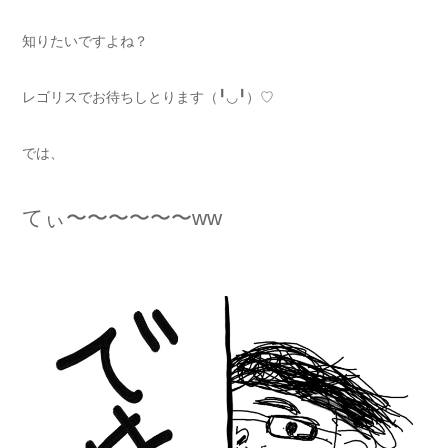
知りたいですよね？
レゴリスでお待ちしとります（╹◡╹）♡
では、
てぃ〜〜〜〜〜〜ww