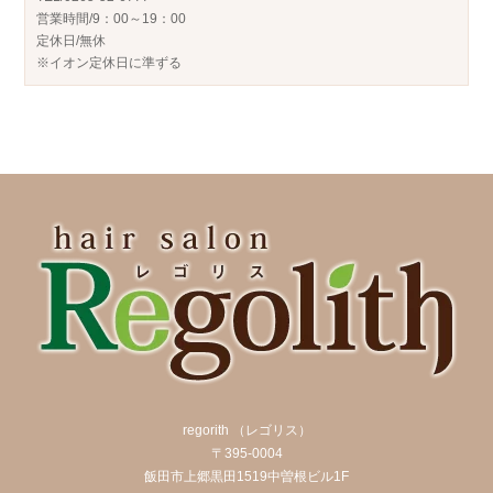
営業時間/9：00～19：00
定休日/無休
※イオン定休日に準ずる
regorith （レゴリス）
〒395-0004
飯田市上郷黒田1519中曽根ビル1F