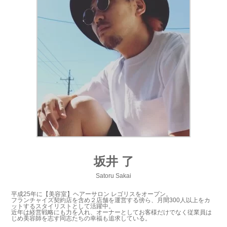
坂井 了
Satoru Sakai
平成25年に【美容室】ヘアーサロン レゴリスをオープン。
フランチャイズ契約店を含め２店舗を運営する傍ら、月間300人以上をカ
ットするスタイリストとして活躍中。
近年は経営戦略にも力を入れ、オーナーとしてお客様だけでなく従業員は
じめ美容師を志す同志たちの幸福も追求している。