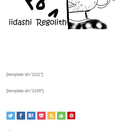
[template id=”1111″]
[template id=”1149″]