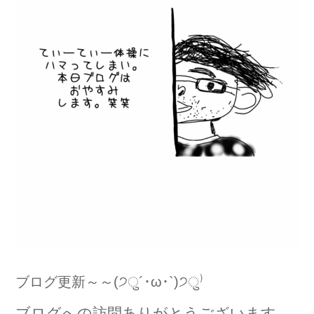
ブログ更新～～(੭ु´･ω･`)੭ु⁾
ブログへの訪問ありがとうございます