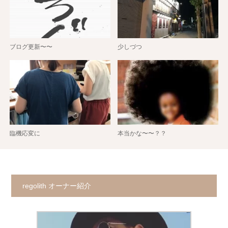
ブログ更新〜〜
少しづつ
臨機応変に
本当かな〜〜？？
regolith オーナー紹介