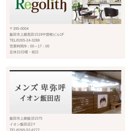
〒395-0004
飯田市上郷黒田1519中曽根ビル1F
TEL/0265-24-3288
営業時間/9：00～17：00
定休日/日曜・祝日
飯田市上郷飯沼1575
イオン飯田店2Ｆ
TEL/0265-52-6777