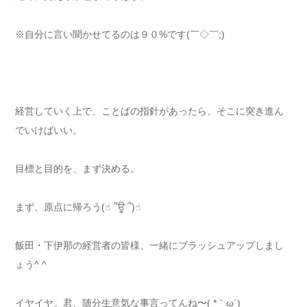
※自分に言い聞かせてるのは９０%です(￣◇￣;)
経営していく上で、ことばの指針があったら、そこに突き進ん
でいけばいい。
目標と目的を、まず決める。
まず、原点に帰ろう(☝︎ ՞ਊ ՞)☝︎
飯田・下伊那の経営者の皆様、一緒にブラッシュアップしまし
ょう^ ^
イヤイヤ。君、随分生意気な事言ってんね〜( *｀ω´)