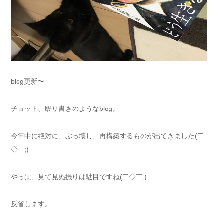
blog更新〜
チョット、殴り書きのようなblog。
今年中に絶対に、ぶっ壊し、再構築するものが出てきました(￣
◇￣;)
やっぱ、見て見ぬ振りは駄目ですね(￣◇￣;)
反省します。