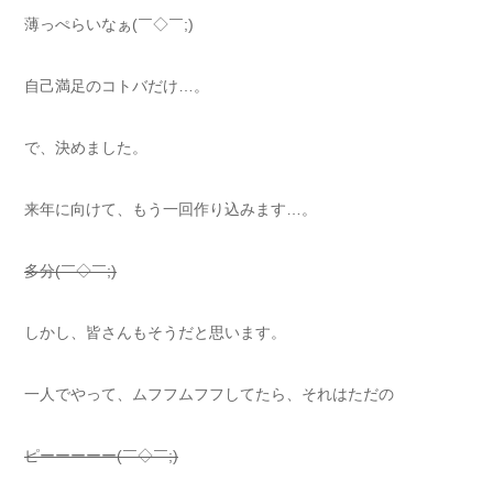
薄っぺらいなぁ(￣◇￣;)
自己満足のコトバだけ…。
で、決めました。
来年に向けて、もう一回作り込みます…。
多分(￣◇￣;)
しかし、皆さんもそうだと思います。
一人でやって、ムフフムフフしてたら、それはただの
ピーーーーー(￣◇￣;)