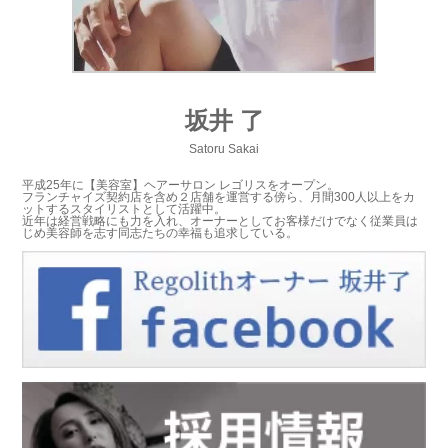
坂井 了
Satoru Sakai
平成25年に【美容室】ヘアーサロン レゴリスをオープン。
フランチャイズ契約店を含め２店舗を運営する傍ら、月間300人以上をカ
ットするスタイリストとして活躍中。
近年は経営戦略にも力を入れ、オーナーとしてお客様だけでなく従業員は
じめ美容師を志す同志たちの幸福も追求している。