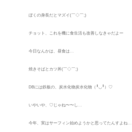
ぼくの身長だとマズイ(￣◇￣;)
チョット、これを機に食生活も改善しなきゃだよー
今日なんかは、昼食は…
焼きそばとカツ丼(￣◇￣;)
DBには鉄板の、炭水化物炭水化物（╹◡╹）♡
いやいや、♡じゃね〜〜し…
今年、実はサーフィン始めようかと思ってたんすよね…