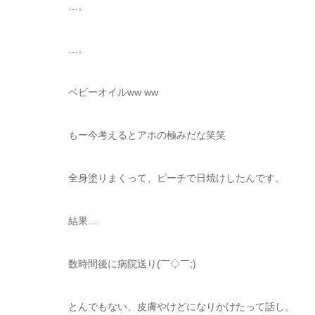
…。
…。
ベビーオイルww ww
もー今考えるとアホの極みだな笑笑
全身塗りまくって、ビーチで日焼けしたんです。
結果…
数時間後に病院送り(￣◇￣;)
とんでもない、皮膚やけどになりかけたって話し。