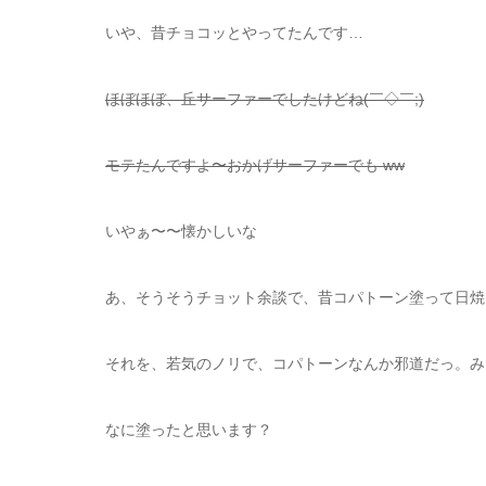
いや、昔チョコッとやってたんです…
ほぼほぼ、丘サーファーでしたけどね(￣◇￣;)
モテたんですよ〜おかげサーファーでも ww
いやぁ〜〜懐かしいな
あ、そうそうチョット余談で、昔コパトーン塗って日焼
それを、若気のノリで、コパトーンなんか邪道だっ。み
なに塗ったと思います？