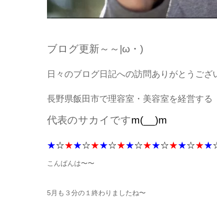
ブログ更新～～|ω・)
日々のブログ日記への訪問ありがとうござ
長野県飯田市で理容室・美容室を経営する
代表のサカイです
m(__)m
★
☆
★
★
☆
★
★
☆
★
★
☆
★
★
☆
★
★
☆
★
★
こんばんは〜〜
5月も３分の１終わりましたね〜