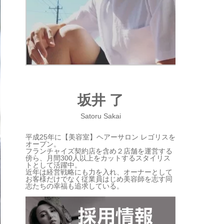
坂井 了
Satoru Sakai
平成25年に【美容室】ヘアーサロン レゴリスを
オープン。
フランチャイズ契約店を含め２店舗を運営する
傍ら、月間300人以上をカットするスタイリス
トとして活躍中。
近年は経営戦略にも力を入れ、オーナーとして
お客様だけでなく従業員はじめ美容師を志す同
志たちの幸福も追求している。