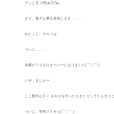
アッと言う間(๑･̑◡･̑๑)
さて、重大な事を発表します………
わたくし、サカイは
ついに………
体重が７０キロオーバーになりました(￣◇￣;)
いや、まじかー
ここ数年は６７.８キロを行ったりきたりしてたんすけ
ついに、常時７１キロ(￣◇￣;)