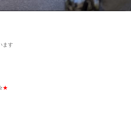
います
☆
★