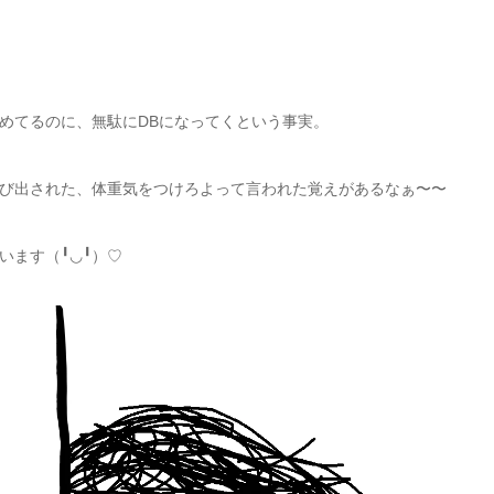
めてるのに、無駄にDBになってくという事実。
び出された、体重気をつけろよって言われた覚えがあるなぁ〜〜
います（╹◡╹）♡