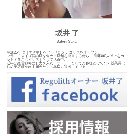
坂井 了
Satoru Sakai
平成25年に【美容室】ヘアーサロン レゴリスをオープン。
フランチャイズ契約店を含め２店舗を運営する傍ら、月間300人以上をカ
ットするスタイリストとして活躍中。
近年は経営戦略にも力を入れ、オーナーとしてお客様だけでなく従業員は
じめ美容師を志す同志たちの幸福も追求している。