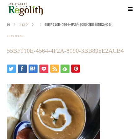
ブログ
55BF910E-4564-4F2A-8090-3BB895E2ACB4
2019.03.08
55BF910E-4564-4F2A-8090-3BB895E2ACB4