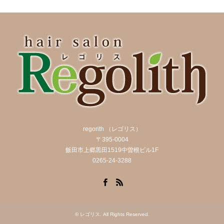
regorith （レゴリス）
〒395-0004
飯田市上郷黒田1519中曽根ビル1F
0265-24-3288
Facebook
RSS
©
レゴリス
. All Rights Reserved.