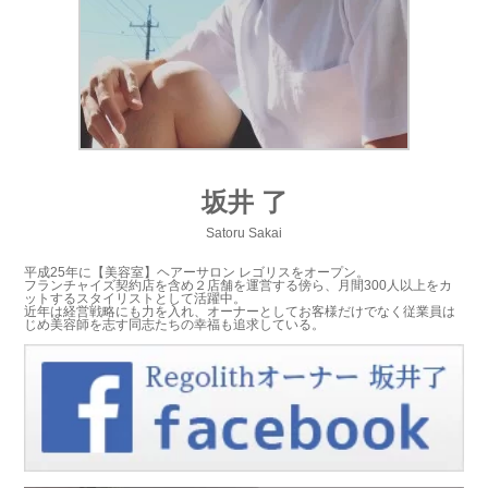
坂井 了
Satoru Sakai
平成25年に【美容室】ヘアーサロン レゴリスをオープン。
フランチャイズ契約店を含め２店舗を運営する傍ら、月間300人以上をカ
ットするスタイリストとして活躍中。
近年は経営戦略にも力を入れ、オーナーとしてお客様だけでなく従業員は
じめ美容師を志す同志たちの幸福も追求している。