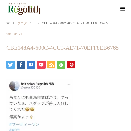
ブログ
CBE148A4-600C-4CC0-AE71-70EFF8EB6765
2020.01.21
CBE148A4-600C-4CC0-AE71-70EFF8EB6765