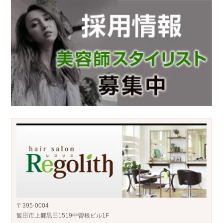
〒395-0004
飯田市上郷黒田1519中曽根ビル1F