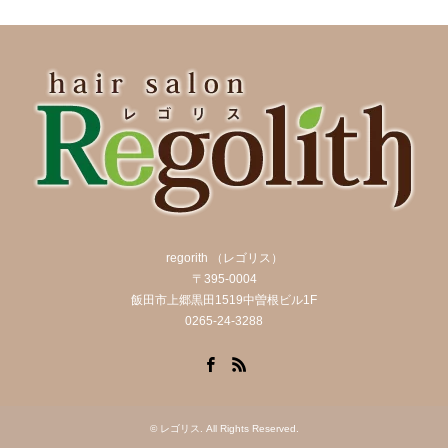
regorith （レゴリス）
〒395-0004
飯田市上郷黒田1519中曽根ビル1F
0265-24-3288
Facebook
RSS
©
レゴリス
. All Rights Reserved.