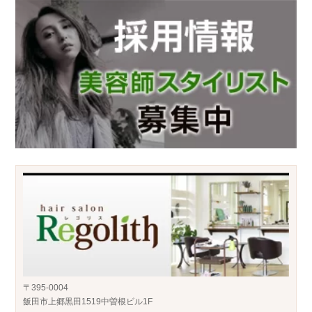
〒395-0004
飯田市上郷黒田1519中曽根ビル1F