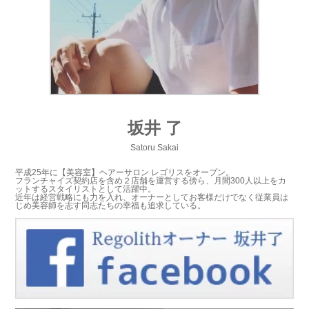
坂井 了
Satoru Sakai
平成25年に【美容室】ヘアーサロン レゴリスをオープン。
フランチャイズ契約店を含め２店舗を運営する傍ら、月間300人以上をカ
ットするスタイリストとして活躍中。
近年は経営戦略にも力を入れ、オーナーとしてお客様だけでなく従業員は
じめ美容師を志す同志たちの幸福も追求している。