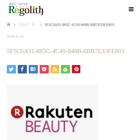
ブログ
5F5C6A31-885C-4C49-848B-6BB7E33FE803
2019.11.16
5F5C6A31-885C-4C49-848B-6BB7E33FE803