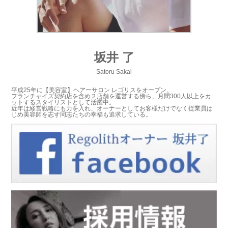
坂井 了
Satoru Sakai
平成25年に【美容室】ヘアーサロン レゴリスをオープン。
フランチャイズ契約店を含め２店舗を運営する傍ら、月間300人以上をカ
ットするスタイリストとして活躍中。
近年は経営戦略にも力を入れ、オーナーとしてお客様だけでなく従業員は
じめ美容師を志す同志たちの幸福も追求している。