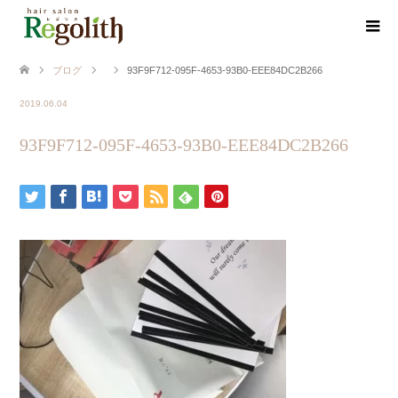
ブログ
93F9F712-095F-4653-93B0-EEE84DC2B266
2019.06.04
93F9F712-095F-4653-93B0-EEE84DC2B266