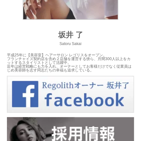
坂井 了
Satoru Sakai
平成25年に【美容室】ヘアーサロン レゴリスをオープン。
フランチャイズ契約店を含め２店舗を運営する傍ら、月間300人以上をカ
ットするスタイリストとして活躍中。
近年は経営戦略にも力を入れ、オーナーとしてお客様だけでなく従業員は
じめ美容師を志す同志たちの幸福も追求している。