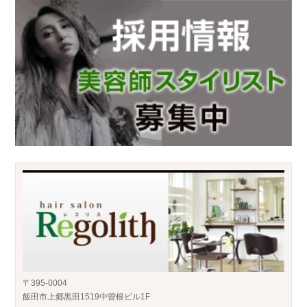
〒395-0004
飯田市上郷黒田1519中曽根ビル1F