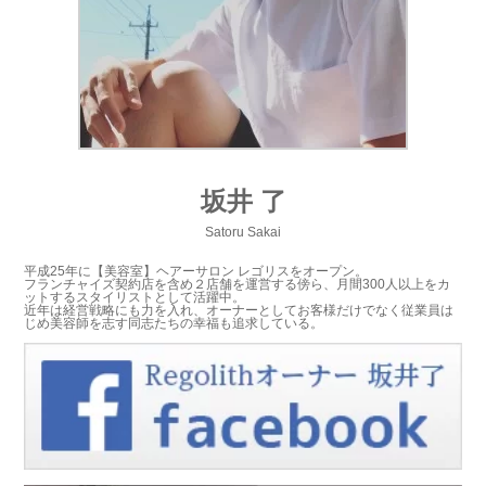
坂井 了
Satoru Sakai
平成25年に【美容室】ヘアーサロン レゴリスをオープン。
フランチャイズ契約店を含め２店舗を運営する傍ら、月間300人以上をカ
ットするスタイリストとして活躍中。
近年は経営戦略にも力を入れ、オーナーとしてお客様だけでなく従業員は
じめ美容師を志す同志たちの幸福も追求している。