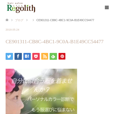
ブログ
CE901311-CB8C-4BC1-9C0A-B1E49CC54477
2019.05.24
CE901311-CB8C-4BC1-9C0A-B1E49CC54477