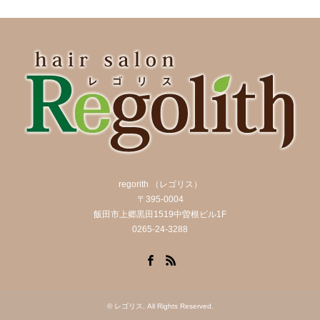
regorith （レゴリス）
〒395-0004
飯田市上郷黒田1519中曽根ビル1F
0265-24-3288
Facebook
RSS
©
レゴリス
. All Rights Reserved.