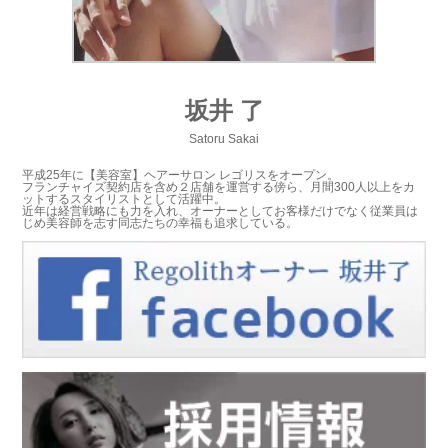
坂井 了
Satoru Sakai
平成25年に【美容室】ヘアーサロン レゴリスをオープン。
フランチャイズ契約店を含め２店舗を運営する傍ら、月間300人以上をカ
ットするスタイリストとして活躍中。
近年は経営戦略にも力を入れ、オーナーとしてお客様だけでなく従業員は
じめ美容師を志す同志たちの幸福も追求している。