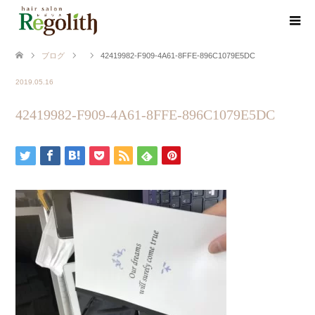
ブログ
42419982-F909-4A61-8FFE-896C1079E5DC
2019.05.16
42419982-F909-4A61-8FFE-896C1079E5DC