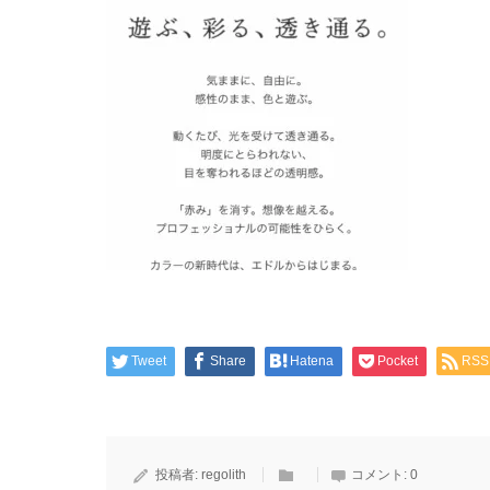
Tweet
Share
Hatena
Pocket
RSS
投稿者:
regolith
コメント:
0