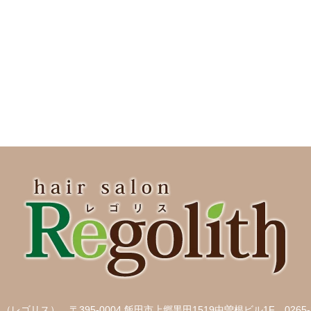
ith （レゴリス）
〒395-0004 飯田市上郷黒田1519中曽根ビル1F
0265-