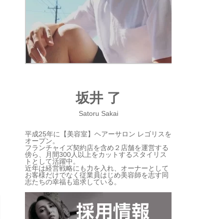
坂井 了
Satoru Sakai
平成25年に【美容室】ヘアーサロン レゴリスを
オープン。
フランチャイズ契約店を含め２店舗を運営する
傍ら、月間300人以上をカットするスタイリス
トとして活躍中。
近年は経営戦略にも力を入れ、オーナーとして
お客様だけでなく従業員はじめ美容師を志す同
志たちの幸福も追求している。