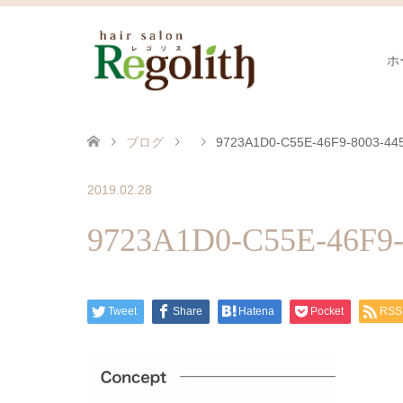
ホ
ブログ
9723A1D0-C55E-46F9-8003-44
2019.02.28
9723A1D0-C55E-46F9
Tweet
Share
Hatena
Pocket
RSS