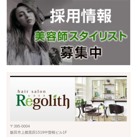
〒395-0004
飯田市上郷黒田1519中曽根ビル1F