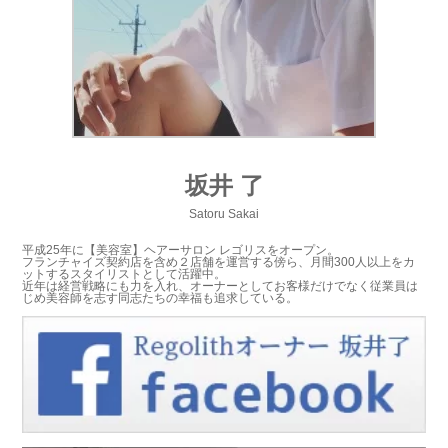
坂井 了
Satoru Sakai
平成25年に【美容室】ヘアーサロン レゴリスをオープン。
フランチャイズ契約店を含め２店舗を運営する傍ら、月間300人以上をカ
ットするスタイリストとして活躍中。
近年は経営戦略にも力を入れ、オーナーとしてお客様だけでなく従業員は
じめ美容師を志す同志たちの幸福も追求している。