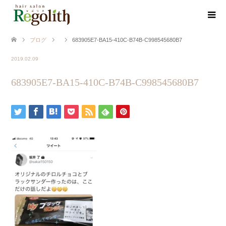
ブログ
683905E7-BA15-410C-B74B-C998545680B7
2019.02.09
683905E7-BA15-410C-B74B-C998545680B7