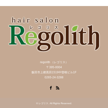
regorith （レゴリス）
〒395-0004
飯田市上郷黒田1519中曽根ビル1F
0265-24-3288
Facebook
RSS
©
レゴリス
. All Rights Reserved.