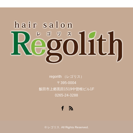
regorith （レゴリス）
〒395-0004
飯田市上郷黒田1519中曽根ビル1F
0265-24-3288
Facebook
RSS
©
レゴリス
. All Rights Reserved.