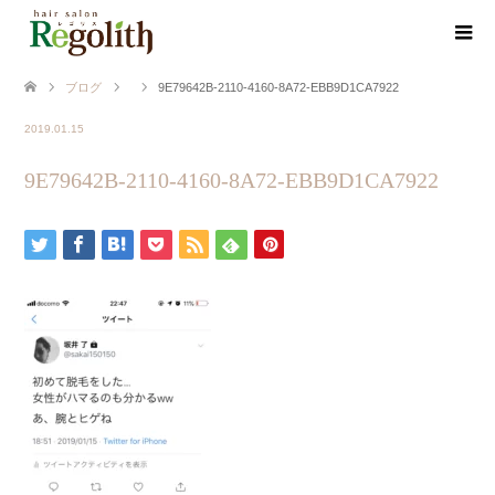
ブログ
9E79642B-2110-4160-8A72-EBB9D1CA7922
2019.01.15
9E79642B-2110-4160-8A72-EBB9D1CA7922