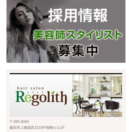
〒395-0004
飯田市上郷黒田1519中曽根ビル1F