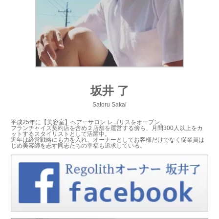
坂井 了
Satoru Sakai
平成25年に【美容室】ヘアーサロン レゴリスをオープン。
フランチャイズ契約店を含め２店舗を運営する傍ら、月間300人以上をカ
ットするスタイリストとして活躍中。
近年は経営戦略にも力を入れ、オーナーとしてお客様だけでなく従業員は
じめ美容師を志す同志たちの幸福も追求している。