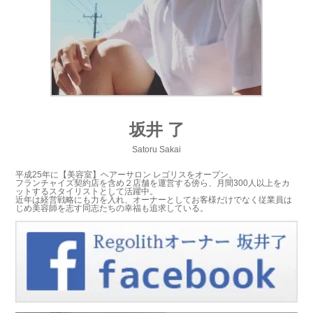
坂井 了
Satoru Sakai
平成25年に【美容室】ヘアーサロン レゴリスをオープン。
フランチャイズ契約店を含め２店舗を運営する傍ら、月間300人以上をカ
ットするスタイリストとして活躍中。
近年は経営戦略にも力を入れ、オーナーとしてお客様だけでなく従業員は
じめ美容師を志す同志たちの幸福も追求している。