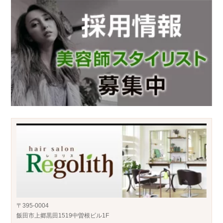
〒395-0004
飯田市上郷黒田1519中曽根ビル1F