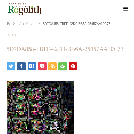
ブログ
5D7DA858-FBFF-42D9-BB6A-25957AA10C73
2018.11.28
5D7DA858-FBFF-42D9-BB6A-25957AA10C73