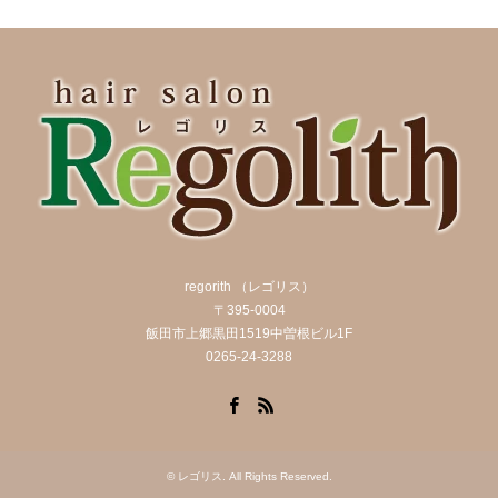
regorith （レゴリス）
〒395-0004
飯田市上郷黒田1519中曽根ビル1F
0265-24-3288
Facebook
RSS
©
レゴリス
. All Rights Reserved.