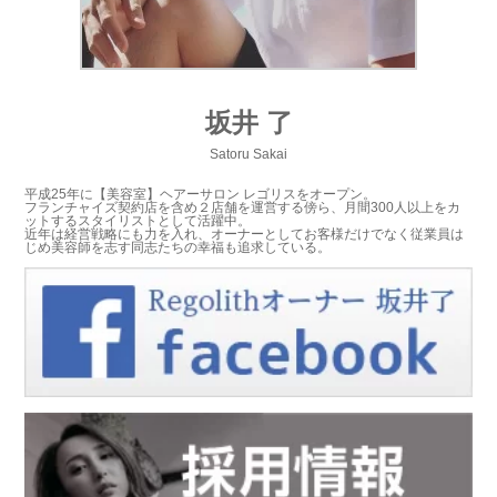
坂井 了
Satoru Sakai
平成25年に【美容室】ヘアーサロン レゴリスをオープン。
フランチャイズ契約店を含め２店舗を運営する傍ら、月間300人以上をカ
ットするスタイリストとして活躍中。
近年は経営戦略にも力を入れ、オーナーとしてお客様だけでなく従業員は
じめ美容師を志す同志たちの幸福も追求している。