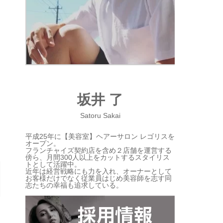
坂井 了
Satoru Sakai
平成25年に【美容室】ヘアーサロン レゴリスを
オープン。
フランチャイズ契約店を含め２店舗を運営する
傍ら、月間300人以上をカットするスタイリス
トとして活躍中。
近年は経営戦略にも力を入れ、オーナーとして
お客様だけでなく従業員はじめ美容師を志す同
志たちの幸福も追求している。