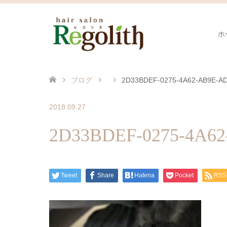
ホ
ブログ
2D33BDEF-0275-4A62-AB9E-A
2018.09.27
2D33BDEF-0275-4A6
Tweet
Share
Hatena
Pocket
RSS