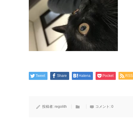
Tweet
Share
Hatena
Pocket
RSS
投稿者:
regolith
コメント:
0