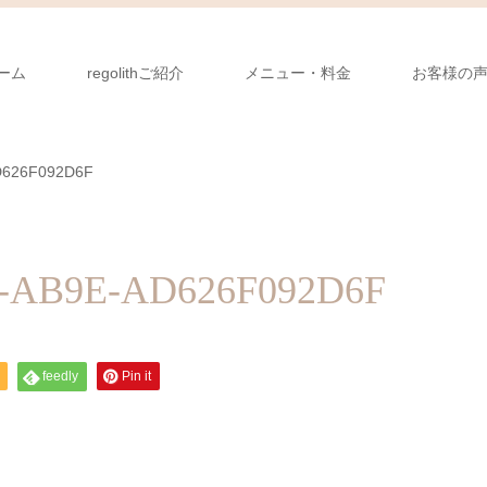
ーム
regolithご紹介
メニュー・料金
お客様の
D626F092D6F
2-AB9E-AD626F092D6F
feedly
Pin it