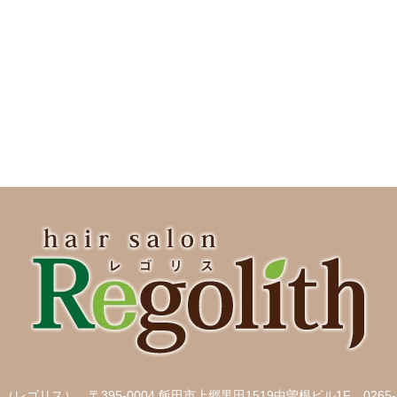
ith （レゴリス）
〒395-0004 飯田市上郷黒田1519中曽根ビル1F
0265-