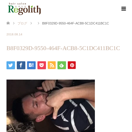
ブログ
B8F0329D-9550-464F-ACB8-5C1DC411BC1C
2018.08.14
B8F0329D-9550-464F-ACB8-5C1DC411BC1C