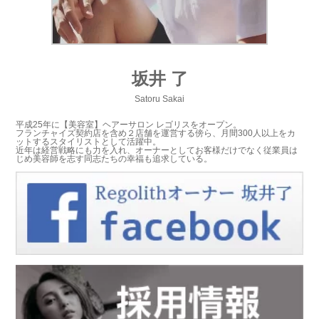
坂井 了
Satoru Sakai
平成25年に【美容室】ヘアーサロン レゴリスをオープン。
フランチャイズ契約店を含め２店舗を運営する傍ら、月間300人以上をカ
ットするスタイリストとして活躍中。
近年は経営戦略にも力を入れ、オーナーとしてお客様だけでなく従業員は
じめ美容師を志す同志たちの幸福も追求している。