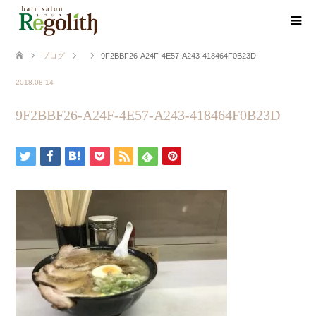
ブログ
9F2BBF26-A24F-4E57-A243-418464F0B23D
2018.08.14
9F2BBF26-A24F-4E57-A243-418464F0B23D