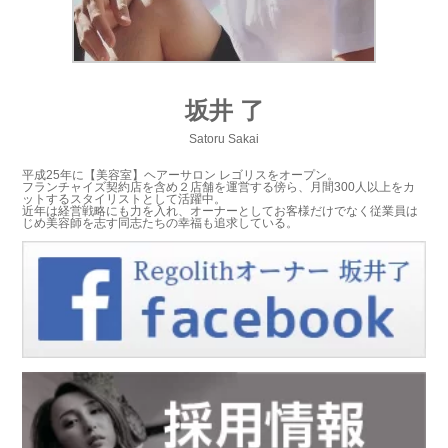
坂井 了
Satoru Sakai
平成25年に【美容室】ヘアーサロン レゴリスをオープン。
フランチャイズ契約店を含め２店舗を運営する傍ら、月間300人以上をカ
ットするスタイリストとして活躍中。
近年は経営戦略にも力を入れ、オーナーとしてお客様だけでなく従業員は
じめ美容師を志す同志たちの幸福も追求している。