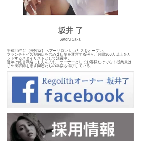
坂井 了
Satoru Sakai
平成25年に【美容室】ヘアーサロン レゴリスをオープン。
フランチャイズ契約店を含め２店舗を運営する傍ら、月間300人以上をカ
ットするスタイリストとして活躍中。
近年は経営戦略にも力を入れ、オーナーとしてお客様だけでなく従業員は
じめ美容師を志す同志たちの幸福も追求している。