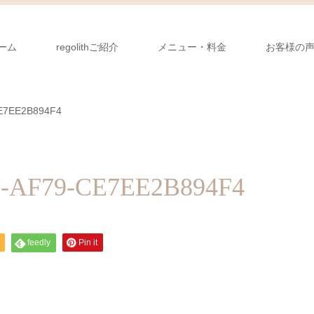
ーム
regolithご紹介
メニュー・料金
お客様の
E7EE2B894F4
-AF79-CE7EE2B894F4
feedly
Pin it