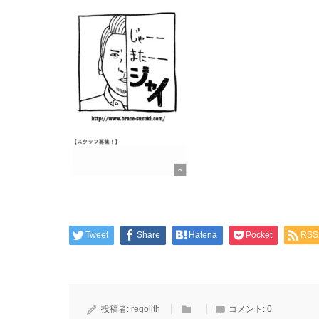
Tweet
Share
Hatena
Pocket
RSS
投稿者:
regolith
コメント:
0