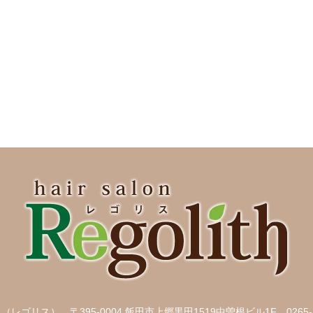
ith （レゴリス）
〒395-0004 飯田市上郷黒田1519中曽根ビル1F
0265-