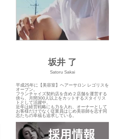
坂井 了
Satoru Sakai
平成25年に【美容室】ヘアーサロン レゴリスを
オープン。
フランチャイズ契約店を含め２店舗を運営する
傍ら、月間300人以上をカットするスタイリス
トとして活躍中。
近年は経営戦略にも力を入れ、オーナーとして
お客様だけでなく従業員はじめ美容師を志す同
志たちの幸福も追求している。