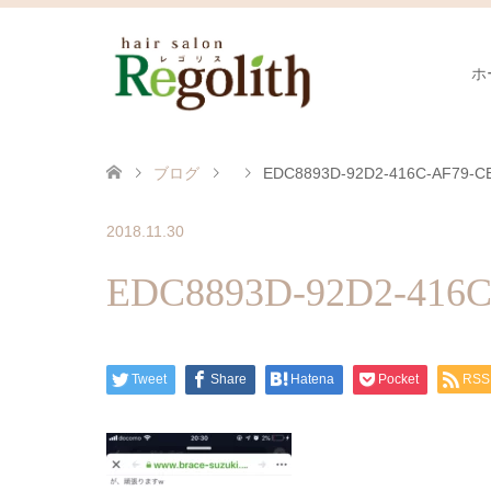
ホ
ブログ
EDC8893D-92D2-416C-AF79-C
2018.11.30
EDC8893D-92D2-416C
Tweet
Share
Hatena
Pocket
RSS