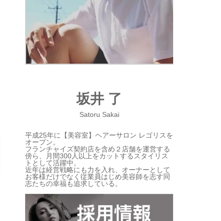
坂井 了
Satoru Sakai
平成25年に【美容室】ヘアーサロン レゴリスを
オープン。
フランチャイズ契約店を含め２店舗を運営する
傍ら、月間300人以上をカットするスタイリス
トとして活躍中。
近年は経営戦略にも力を入れ、オーナーとして
お客様だけでなく従業員はじめ美容師を志す同
志たちの幸福も追求している。