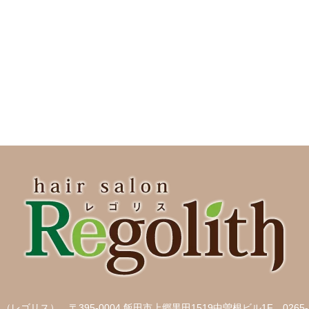
ith （レゴリス）
〒395-0004 飯田市上郷黒田1519中曽根ビル1F
0265-