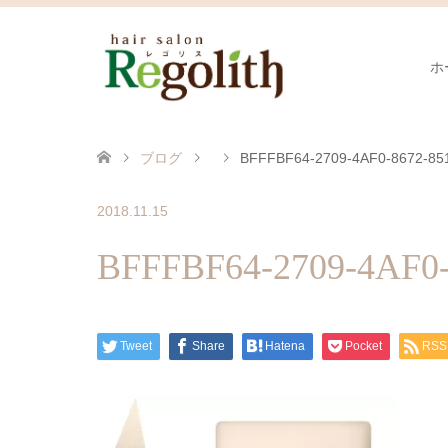
ホ
ブログ
BFFFBF64-2709-4AF0-8672-8
2018.11.15
BFFFBF64-2709-4AF
Tweet
Share
Hatena
Pocket
RSS