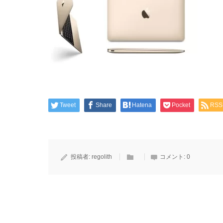
Tweet
Share
Hatena
Pocket
RSS
投稿者:
regolith
コメント:
0