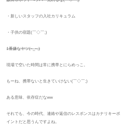
・新しいスタッフの入社カリキュラム
・子供の宿題(￣◇￣;)
1番嫌なヤツ(~_~;)
現場で空いた時間は常に携帯とにらめっこ。
もーね、携帯ないと生きていけない(￣◇￣;)
ある意味、依存症だなww
それでも、今の時代、連絡や返信のレスポンスはカナリキーポ
イントだと思うんですよね。