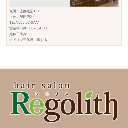
飯田市上郷飯沼1575
イオン飯田店2Ｆ
TEL/0265-52-6777
営業時間/9：00～19：00
定休日/無休
※イオン定休日に準ずる