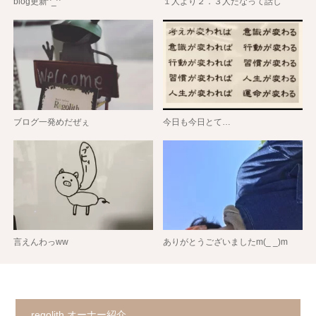
blog更新^_^
１人より２．３人だなって話し
ブログ一発めだぜぇ
今日も今日とて…
言えんわっww
ありがとうございましたm(_ _)m
regolith オーナー紹介