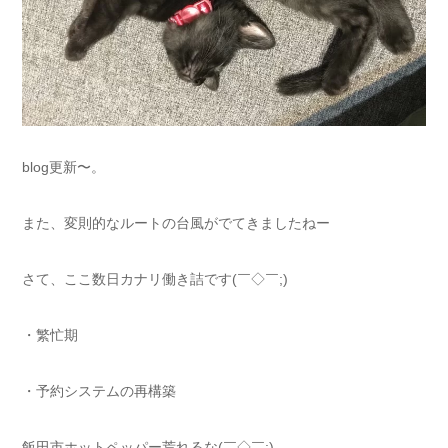
blog更新〜。
また、変則的なルートの台風がでてきましたねー
さて、ここ数日カナリ働き詰です(￣◇￣;)
・繁忙期
・予約システムの再構築
飯田市ホットペッパー荒れるな(￣◇￣;)